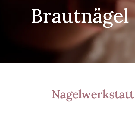
Brautnägel
Nagelwerkstatt