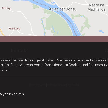
Kontakt
Ö
+43 676 3941167
Te

ysezwecken werden nur gesetzt, wenn Sie diese nachstehend auswählen 
E-Mail schreiben
Ab

errufen. Durch Auswahl von „Informationen zu Cookies und Datenschutz“ er
ärung.
Impressum
|
Datenschutz
|
Kontakt
nalysezwecken