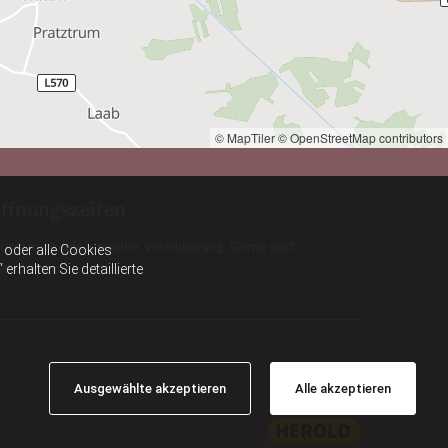
© MapTiler
© OpenStreetMap contributors
ffnungszeiten
rmin nach telefonischer Vereinbarung. Gerne auch
oder alle Cookies
endtermine!
halten Sie detaillierte
Ausgewählte akzeptieren
Alle akzeptieren