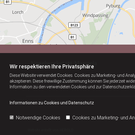
Nagelwerkstatt Manuela
Wir respektieren Ihre Privatsphäre
Oberer Markt 20
Diese Website verwendet Cookies. Cookies zu Marketing- und Anal
4332 Naarn im Machlande
akzeptieren. Diese freiwillige Zustimmung können Sie jederzeit wid
Information zu den verwendeten Cookies und zur Datenschutzerkl
Informationen zu Cookies und Datenschutz
Notwendige Cookies
Cookies zu Marketing- und A
Website erstellt von HEROLD